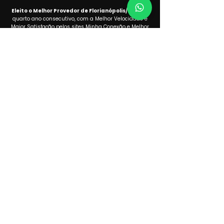
Eleito o Melhor Provedor de Florianópolis/SC
, pelo
quarto ano consecutivo, com a Melhor Velocidade e
Maior Satisfação pelos sites Minha Conexão e Melhor
Plano.
Adicionais
Planos
Globoplay
Intern
et Fibra
Premiere
Condomínios
Combate
Sim Empresas
Sim PRO GAMING
HBO Ma
x
Disney+
Wi-Fi Mesh
Atendimento
Institucional
Portal do cliente sim
Sobre nós
Perguntas Frequentes
Nossas lojas