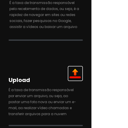
É a taxa de transmissão responsável
pelo recebimento de dados, ou seja, é a
rapidez de navegar em sites ou redes
sociais, fazer pesquisas no Google,
assistir a vídeos ou baixar um arquivo
Upload
É a taxa de transmissão responsável
por enviar um arquivo, ou seja, ao
postar uma foto nova ou enviar um e-
mail, ao realizar vídeo chamadas e
transferir arquivos para a nuvem