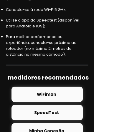
Conecte-se à rede Wi-Fi 5 GHz;
Utilize o app do Speedtest (disponível
para
Android
e
iOS
);
Para melhor performance ou
experiência, conecte-se próximo ao
roteador (no máximo 2 metros de
distância no mesmo cômodo).
medidores recomendados
WiFiman
SpeedTest
Minha Conexão