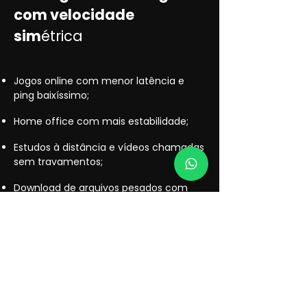
com velocidade
sim
étrica
Jogos online com menor latência e
ping baixíssimo;
Home office com mais estabilidade;
Estudos à distância e vídeos chamadas
sem travamentos;
Download de arquivos pesados com
mais rapidez;
Envio de arquivos para nuvem com
mais rapidez;
Redução no tempo de execução de
tarefas empresariais.