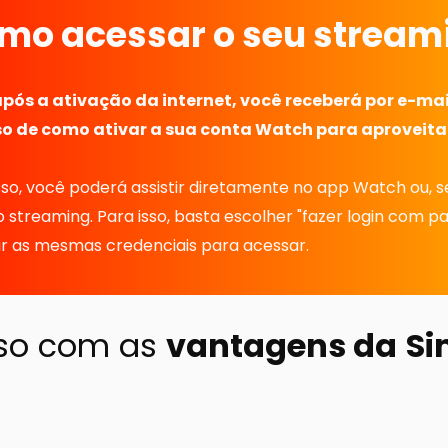
mo acessar o seu stream
pós a ativação da internet, você receberá por e-mai
o de como ativar a sua conta Watch para aproveita
sso, você poderá assistir diretamente no app Watch ou, se
o streaming. Para isso, basta escolher "fazer login com p
rir as mesmas credenciais para acessar.
sso com as
vantagens da
Si