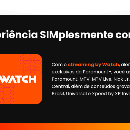
riência SIMplesmente co
Com o
streaming by Watch
, al
exclusivos da Paramount+, você as
Paramount, MTV, MTV Live, Nick J
Central, além de conteúdos grav
Brasil, Universal e Xpeed by XP In