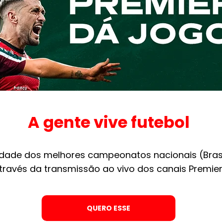
A gente vive futebol
ade dos melhores campeonatos nacionais (Brasilei
 através da transmissão ao vivo dos canais Premie
QUERO ESSE