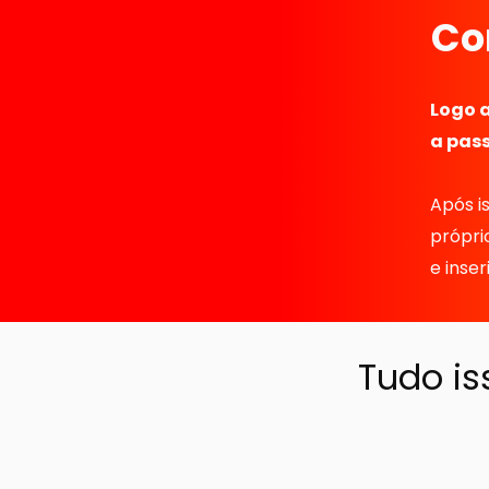
Co
Logo a
a pass
Após i
própri
e inse
Tudo i