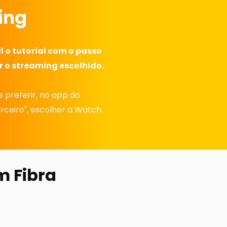
ing
l o tutorial com o passo
r o streaming escolhido.
 preferir, no app do
arceiro", escolher a Watch
m Fibra