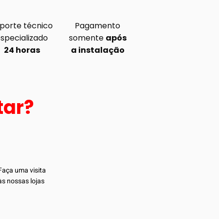
porte técnico
Pagamento
specializado
somente
após
24 horas
a instalação
tar?
Faça uma visita
às nossas lojas