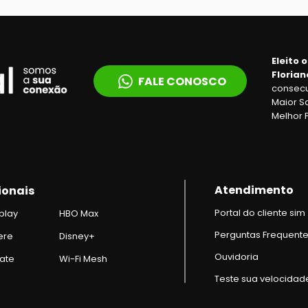
Eleito 
Florian
FALE CONOSCO
consecu
Maior S
Melhor 
Atendimento
ionais
Portal do cliente sim
play
HBO Ma
x
Perguntas Frequent
ere
Disney+
Ouvidoria
ate
Wi-Fi Mesh
Teste sua velocidad