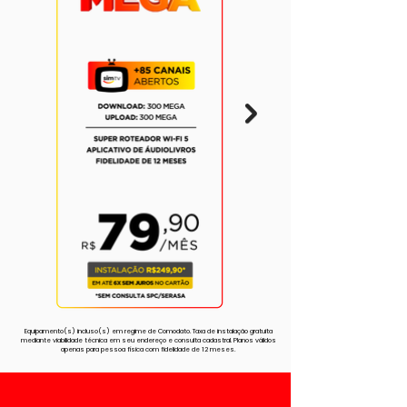
Equipamento(s) incluso(s) em regime de Comodato. Taxa de instalação gratuita
mediante viabilidade técnica em seu endereço e consulta cadastral. Planos válidos
apenas para pessoa física com fidelidade de 12 meses.