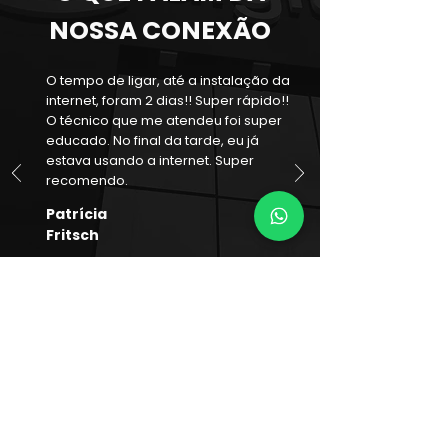
NOSSA CONEXÃO
O tempo de ligar, até a instalação da
internet, foram 2 dias!! Super rápido!!
O técnico que me atendeu foi super
educado. No final da tarde, eu já
estava usando a internet. Super
recomendo.
Patrícia
Fritsch
São João do Rio Vermelho,
chegamos com Internet 100% Fibra
Óptica!
O Melhor Provedor de Floripa está
disponível no seu bairro, aproveite.