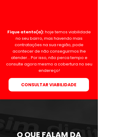
Fique atento(a):
hoje temos viabilidade
no seu bairro, mas havendo mais
contratações na sua região, pode
acontecer de não conseguirmos lhe
atender... Por isso, não perca tempo e
consulte agora mesmo a cobertura no seu
endereço!
CONSULTAR VIABILIDADE
O QUE FALAM DA